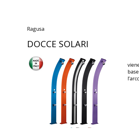
Ragusa
DOCCE SOLARI
Docc
viene
base 
l’arc