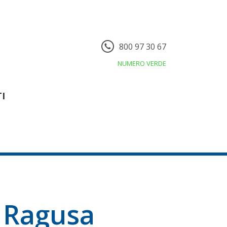
800 97 30 67
NUMERO VERDE
I
e Ragusa