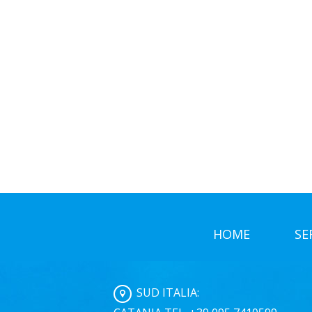
Doccia Solare Per Piscine 
Doccia Solare Per Piscine Ragusa Le Docce solari
tipo di doccia esterna contiene un serbatoio di ca
potrete usufruire durante l’arco della giornata d
L’azienda da anni si occupa del servizio di C
utilizza macchinari specifici e di alta tecno
progettazione viene eseguita da personale alt
COSTRUZIONE OFFERTE PISCINE Ragusa viene proge
HOME
SE
SUD ITALIA: