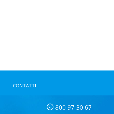
iene riscaldata con il calore del sole. Questo
ldata dalla luce solare diretta, in questo modo
TRUZIONE OFFERTE PISCINE Ragusa l’azienda
RUZIONE OFFERTE PISCINE Ragusa e anche la
la COSTRUZIONE OFFERTE PISCINE Ragusa. La
e Costruzione Piscine Ragusa prefabbricate
CONTATTI
800 97 30 67