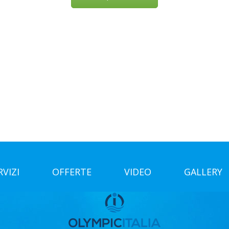
Ragusa
 in alluminio, sono totalmente ecologiche in quanto l’acqua v
pacità variabile in base al modello, in cui l’acqua viene risca
ell’acqua calda
OSTRUZIONE OFFERTE PISCINE Ragusa. Per il servizio di COS
logia per la COSTRUZIONE OFFERTE PISCINE Ragusa. La CCOST
amente qualificato e con anni di esperienza nel campo del
ttata in base alle esigenze e ai gusti del cliente. Offert
RVIZI
OFFERTE
VIDEO
GALLERY